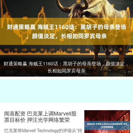
财通策略赢 海贼王1160话：黑胡子的母亲登场，颜值淡定，
长相如同罗宾母亲
闻喜配资 巴克莱上调Marvell股
票目标价 押注光学网络繁荣
巴克莱将Marvell Technology的评级从“持