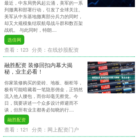
最近，中东局势风起云涌，美军的一系
列撤离和部署行动，引发了全球关注。
美军从中东基地撤离部分兵力的同时，
却又大规模集结双航母战斗群和数百架
战机。 与此同时，特朗....
选倍网
查看：
123
分类：
在线炒股配资
融胜配资 装修回扣内幕大揭
秘，业主必看！
你家装修购买的瓷砖、地板、橱柜等，
极有可能暗藏着一笔隐形佣金，正悄然
流入他人腰包，而你却毫无察觉。今
日，我要讲述一个众多设计师避而不
谈，但所有业主都务必知晓的行....
融胜配资
查看：
121
分类：
网上配资门户