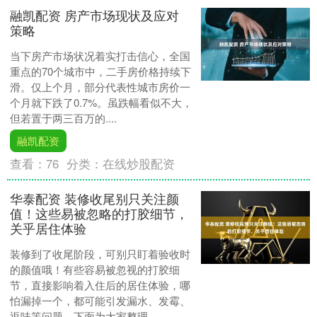
融凯配资 房产市场现状及应对
策略
当下房产市场状况着实打击信心，全国
重点的70个城市中，二手房价格持续下
滑。仅上个月，部分代表性城市房价一
个月就下跌了0.7%。虽跌幅看似不大，
但若置于两三百万的....
融凯配资
查看：
76
分类：
在线炒股配资
华泰配资 装修收尾别只关注颜
值！这些易被忽略的打胶细节，
关乎居住体验
装修到了收尾阶段，可别只盯着验收时
的颜值哦！有些容易被忽视的打胶细
节，直接影响着入住后的居住体验，哪
怕漏掉一个，都可能引发漏水、发霉、
返味等问题。下面为大家整理....