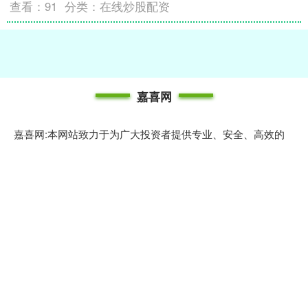
查看：
91
分类：
在线炒股配资
嘉喜网
嘉喜网:本网站致力于为广大投资者提供专业、安全、高效的
股票配资服务，帮助您以更低的资金门槛参与股市投资，轻松
实现资金杠杆放大。我们拥有丰富的行业经验和完善的风控体
系，确保用户资金安全，操作便捷。平台提供灵活的配资方
案，满足不同投资者的需求，无论您是新手还是资深股民，都
能在这里找到适合您的配资解决方案。选择我们，让您的投资
更具优势，助力财富增值！
话题标签