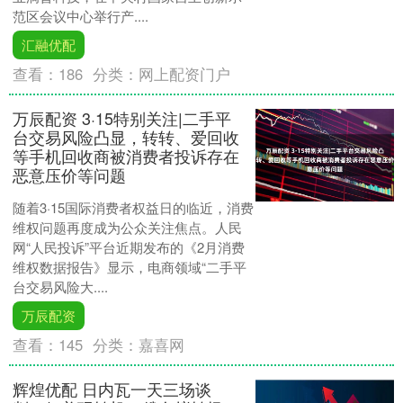
范区会议中心举行产....
汇融优配
查看：
186
分类：
网上配资门户
万辰配资 3·15特别关注|二手平
台交易风险凸显，转转、爱回收
等手机回收商被消费者投诉存在
恶意压价等问题
随着3·15国际消费者权益日的临近，消费
维权问题再度成为公众关注焦点。人民
网“人民投诉”平台近期发布的《2月消费
维权数据报告》显示，电商领域“二手平
台交易风险大....
万辰配资
查看：
145
分类：
嘉喜网
辉煌优配 日内瓦一天三场谈