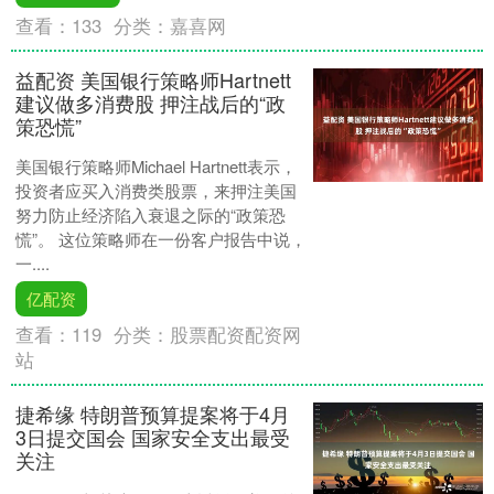
查看：
133
分类：
嘉喜网
益配资 美国银行策略师Hartnett
建议做多消费股 押注战后的“政
策恐慌”
美国银行策略师Michael Hartnett表示，
投资者应买入消费类股票，来押注美国
努力防止经济陷入衰退之际的“政策恐
慌”。 这位策略师在一份客户报告中说，
一....
亿配资
查看：
119
分类：
股票配资配资网
站
捷希缘 特朗普预算提案将于4月
3日提交国会 国家安全支出最受
关注