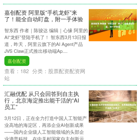
嘉创配资 阿里版“手机龙虾”来
了！能全自动盯盘，附一手体验
智东西 作者｜陈骏达 编辑｜心缘 阿里的
AI“龙虾”登陆手机了！ 智东西3月13日报
道，昨天，阿里云旗下的AI Agent产品
JVS Claw正式推出移动端Ap....
嘉创配资
查看：
182
分类：
股票配资配资网
站
汇融优配 从只会回答到自主执
行，北京海淀推出能干活的“AI
员工”
3月12日，正在全力打造中国人工智能产
业高地的海淀区，再添企业AI创新成果
——国内企业级人工智能领域的头部企
业滴普科技，在中关村国家自主创新示