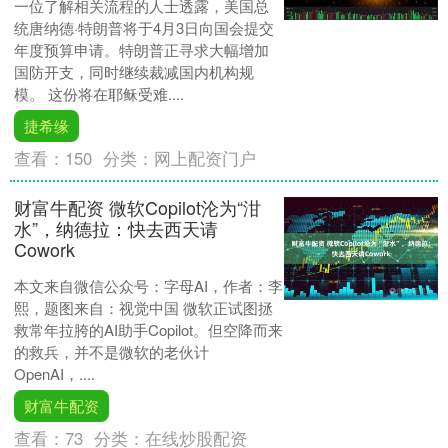
一位了解相关流程的人士透露，美国总
统唐纳德·特朗普将于4月3日向国会提交
年度预算申请。特朗普正寻求大幅增加
国防开支，同时继续裁减国内机构规
模。 这份将在耶稣受难....
捷希缘
查看：
150
分类：
网上配资门户
财富牛配资 微软Copilot沦为“泔
水”，纳德拉：快去西天请
Cowork
本文来自微信公众号：字母AI，作者：李
熙，题图来自：视觉中国 微软正试图拯
救常年拉胯的AI助手Copilot。但空降而来
的救兵，并不是微软的老伙计
OpenAI，....
财富牛配资
查看：
73
分类：
在线炒股配资