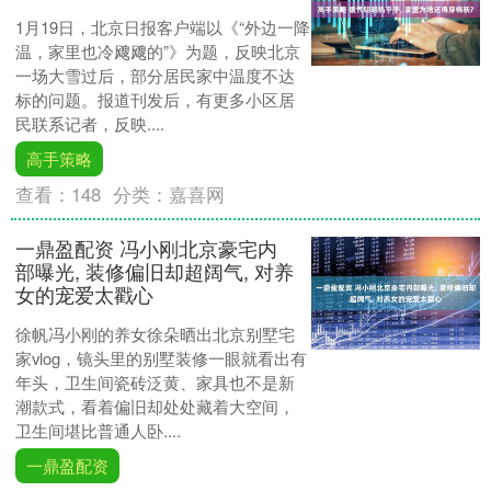
1月19日，北京日报客户端以《“外边一降
温，家里也冷飕飕的”》为题，反映北京
一场大雪过后，部分居民家中温度不达
标的问题。报道刊发后，有更多小区居
民联系记者，反映....
高手策略
查看：
148
分类：
嘉喜网
一鼎盈配资 冯小刚北京豪宅内
部曝光, 装修偏旧却超阔气, 对养
女的宠爱太戳心
徐帆冯小刚的养女徐朵晒出北京别墅宅
家vlog，镜头里的别墅装修一眼就看出有
年头，卫生间瓷砖泛黄、家具也不是新
潮款式，看着偏旧却处处藏着大空间，
卫生间堪比普通人卧....
一鼎盈配资