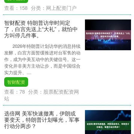
查看：
158
分类：
网上配资门户
智财配资 特朗普访华时间定
了，白宫先送上“大礼”，就怕中
方叫停几件事。
2026年特朗普计划访华的消息持续
发酵，白宫方面暂缓推进对台军售的动
作，成为中美互动中的关键信号。这一
变化并非美方主动让步，而是中国综合
实力提升、....
智财配资
查看：
78
分类：
股票配资配资网
站
选倍网 美军快速撤离，伊朗或
要变天，特朗普计划曝光，军事
行动分两步？