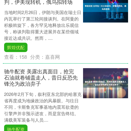
判，伊美现转机，俄乌拟转场
当地时间2月26日，伊朗与美国在瑞士日
内瓦举行了第三轮间接谈判。在阿曼的
积极斡旋下，各方罕见地释放出乐观信
号，称谈判取得重大进展并在某些领域
接近达成共识。然而，....
辉煌优配
查看：
158
分类：
嘉喜网
驰牛配资 美露出真面目，抢完
石油就卷铺盖走人，昔日反恐先
锋沦为政治弃子
2026年2月下旬，叙利亚东北部的哈塞克
省再度成为地缘政治的风暴眼。与往日
不同，卡斯鲁克军事基地内震耳欲聋的
引擎声并非预示进攻，而是宣告终结。
满载美军装备与人员....
驰牛配资