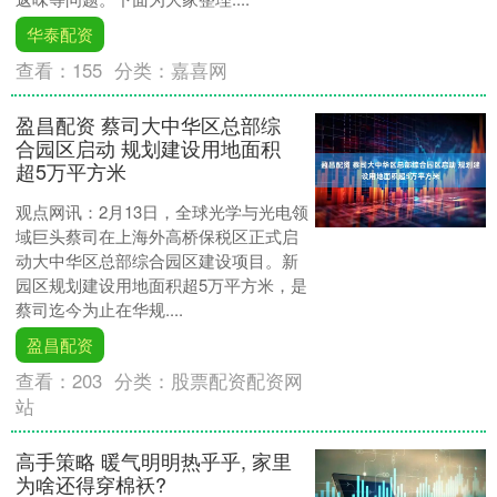
华泰配资
查看：
155
分类：
嘉喜网
盈昌配资 蔡司大中华区总部综
合园区启动 规划建设用地面积
超5万平方米
观点网讯：2月13日，全球光学与光电领
域巨头蔡司在上海外高桥保税区正式启
动大中华区总部综合园区建设项目。新
园区规划建设用地面积超5万平方米，是
蔡司迄今为止在华规....
盈昌配资
查看：
203
分类：
股票配资配资网
站
高手策略 暖气明明热乎乎, 家里
为啥还得穿棉袄?