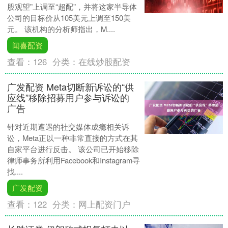
股观望”上调至“超配”，并将这家半导体
公司的目标价从105美元上调至150美
元。 该机构的分析师指出，M....
闻喜配资
查看：
126
分类：
在线炒股配资
广发配资 Meta切断新诉讼的“供
应线”移除招募用户参与诉讼的
广告
针对近期遭遇的社交媒体成瘾相关诉
讼，Meta正以一种非常直接的方式在其
自家平台进行反击。 该公司已开始移除
律师事务所利用Facebook和Instagram寻
找....
广发配资
查看：
122
分类：
网上配资门户