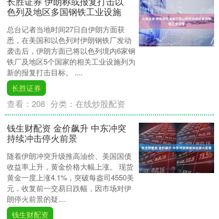
长胜证券 伊朗称或报复打击以
色列及地区多国钢铁工业设施
总台记者当地时间27日自伊朗方面获
悉，在美国和以色列对伊朗钢铁厂发动
袭击后，伊朗方面已将以色列境内6家钢
铁厂及地区5个国家的相关工业设施列为
新的报复打击目标。 ....
长胜证券
查看：
208
分类：
在线炒股配资
钱生财配资 金价飙升 中东冲突
持续冲击停火前景
随着伊朗冲突升级推高油价、美国国债
收益率上升，黄金价格大幅上涨。 现货
黄金一度上涨4.1%，突破每盎司4550美
元，收复前一交易日跌幅，因市场对伊
朗停火前景的疑....
钱生财配资