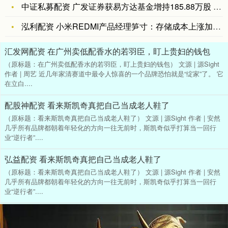
中证私募配资 广发证券获易方达基金增持185.88万股 每股
泓利配资 小米REDMI产品经理笋寸：存储成本上涨加剧，明年
汇发网配资 在广州卖低配香水的若羽臣，盯上贵妇的钱包
（原标题：在广州卖低配香水的若羽臣，盯上贵妇的钱包） 文源 | 源Sight
作者 | 周艺 近几年家清赛道中最令人惊喜的一个品牌恐怕就是“绽家”了。 它
在立白....
配股神配资 看来斯凯奇真把自己当成老人鞋了
（原标题：看来斯凯奇真把自己当成老人鞋了） 文源 | 源Sight 作者 | 安然
几乎所有品牌都朝着年轻化的方向一往无前时，斯凯奇似乎打算当一回行
业“逆行者”....
弘益配资 看来斯凯奇真把自己当成老人鞋了
（原标题：看来斯凯奇真把自己当成老人鞋了） 文源 | 源Sight 作者 | 安然
几乎所有品牌都朝着年轻化的方向一往无前时，斯凯奇似乎打算当一回行
业“逆行者”....